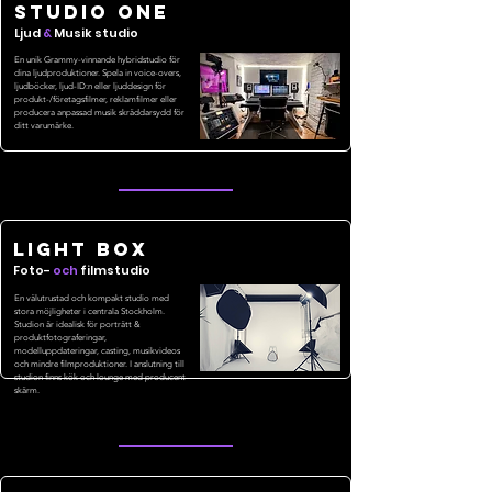
STUDIO one
Ljud
&
Musik studio
En unik
Grammy-vinnande hybridstudio för
dina ljudproduktioner. Spela in voice-overs,
ljudböcker, ljud-ID:n eller ljuddesign för
produkt-/företagsfilmer, reklamfilmer eller
producera anpassad musik skräddarsydd för
ditt varumärke.
light box
Foto-
och
filmstudio
En välutrustad och kompakt studio med
stora möjligheter i centrala Stockholm.
Studion är idealisk för porträtt &
produktfotograferingar,
modelluppdateringar, casting, musikvideos
och mindre filmproduktioner. I anslutning till
studion finns kök och lounge med producent
skärm.