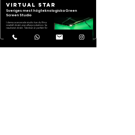
Virtual star
Sveriges mest
högteknologiska Green
Screen Studio
HUR PARTNER
I denna avancerade studio kan du filma
innehåll direkt utan efterproduktion. Se
resultatet direkt. Tekniken är perfekt för
att filma evenemang,
produktpresentationer, reklamfilmer eller
egentligen vilken typ av singel- eller
multikameraproduktion som helst.
Hör av dig om du behöver vägledning eller
har några frågor angående din kommande
produktion så hittar vi rätt studio och
upplägg för dig.
Kontakta oss
House of Wizards AB
Stockholm, Sverige – Surbrunnsgatan 4
Uppsala, Sverige – Kungsängsgatan 17