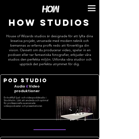
HOW STUDIOS
House of Wizards studios är designade för att lyfta dina
kreativa projekt, utrustade med modern teknik och
bemannas av erfarna proffs redo att förverkliga din
vision. Oavsett om du producerar video, spelar in en
podcast eller tar fantastiska fotografier, erbjuder våra
studios den perfekta miljön. Utforska våra studior och
upptäck det perfekta utrymmet för dig.
POD STUDIO
Audio
&
Video
produktioner
En kraftfull ljud- och videopoddstudio i
Stockholm. Lätt att använda och optimal
för professionella avancerade
videopodcaster och presentationer.