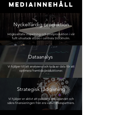
MEDIAINNEHÅLL
Nyckelfärdig produktion
Högkvalitativ inspelning och postproduktion i vår
fullt utrustade studio i centrala Stockholm.
Dataanalys
Vi hjälper till att analysera och tyda er data för att
optimera framtida produktioner.
Strategisk rådgivning
Vi hjälper er aktivt att paketera erbjudandet och
säkra finansieringen från era varumärkespartners.