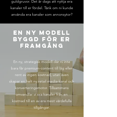
guldgruvor. Det är dags att nyttja era
kanaler till er fördel. Tänk om ni kunde
använda era kanaler som annonsytor?
En Ny Modell
Byggd För Er
Framgång
En ny, strategisk modell där ni inte
bara får premium-content till låg eller
rent av ingen kostnad, utan även
skapar en helt ny retail media-kanal och
konverteringsmotor. Tillsammans
omvandlar vi era kanaler från en
kostnad till en av era mest värdefulla
tillgångar.