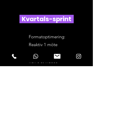
Kvartals-sprint
Formatoptimering:
Reaktiv 1 möte
Bygga momentum
från 6 st videos
Partnerskap
Kontinuerlig Optimering
Formatoptimering: